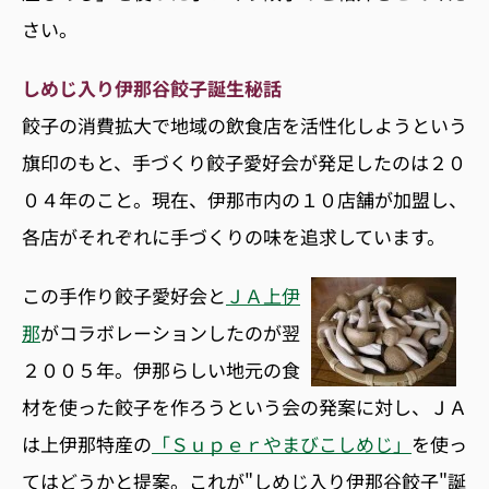
さい。
しめじ入り伊那谷餃子誕生秘話
餃子の消費拡大で地域の飲食店を活性化しようという
旗印のもと、手づくり餃子愛好会が発足したのは２０
０４年のこと。現在、伊那市内の１０店舗が加盟し、
各店がそれぞれに手づくりの味を追求しています。
この手作り餃子愛好会と
ＪＡ上伊
那
がコラボレーションしたのが翌
２００５年。伊那らしい地元の食
材を使った餃子を作ろうという会の発案に対し、ＪＡ
は上伊那特産の
「Ｓｕｐｅｒやまびこしめじ」
を使っ
てはどうかと提案。これが"しめじ入り伊那谷餃子"誕