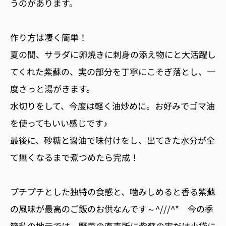
うのがあります。
作り方は凄く簡単！
夏の間、サラダに卵焼きに刺身の添え物にと大活躍し
てくれた紫蘇の、実の部分を丁寧にこそぎ落とし、一
度さっと湯がきます。
水切りをして、今度は軽く油炒めに。お好みでゴマ油
を使ってもいい感じです♪
最後に、砂糖と醤油で味付けをし、出てきた水分が全
て無くなるまで煮つめたら完成！
プチプチとした独特の食感と、噛みしめると香る紫蘇
の風味が最高のご飯のお供なんです～^///^* 今の季
節私の地元では、野菜の直売所に紫蘇の実だけ小袋に