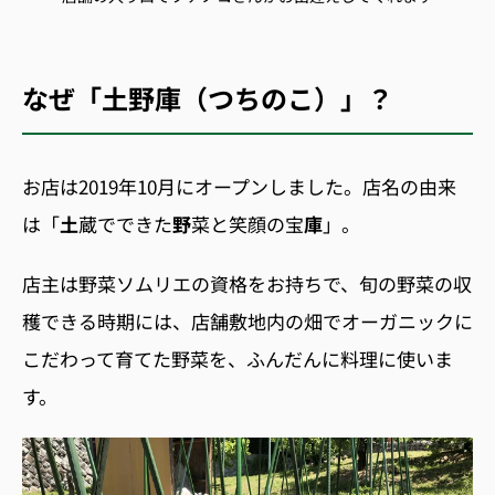
なぜ「土野庫（つちのこ）」？
お店は2019
年
10
月にオープンしました。店名の由来
は「
土
蔵
でできた
野
菜と笑顔の宝
庫
」。
店主は野菜ソムリエの資格をお持ちで、旬の野菜の収
穫できる時期には、店舗敷地内の畑でオーガニックに
こだわって育てた野菜を、ふんだんに料理に使いま
す。