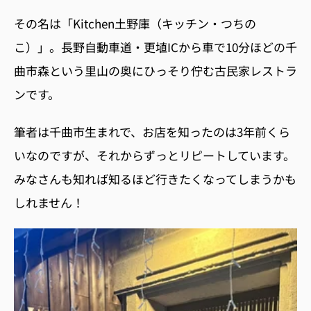
その名は「
Kitchen
土野庫（キッチン・つちの
こ）」。長野自動車道・更埴
IC
から車で
10
分ほどの千
曲市森という里山の奥にひっそり佇む古民家レストラ
ンです。
筆者は千曲市生まれで、お店を知ったのは
3
年前くら
いなのですが、それからずっとリピートしています。
みなさんも知れば知るほど行きたくなってしまうかも
しれません！