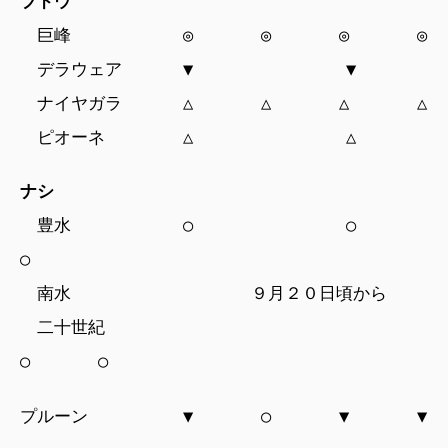
ブドウ
巨峰 ◎ ◎ ◎ ◎
デラウェア ▼ ▼
ナイヤガラ △ △ △ △
ピオーネ △ △
ナシ
豊水 ○ ○
○
南水 ９月２０日頃から
二十世紀
○ ○
プルーン ▼ ○ ▼ ▼