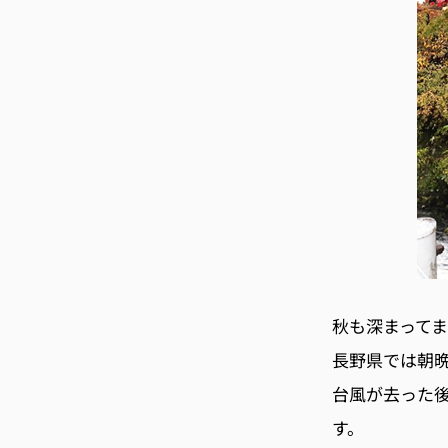
秋も深まって
長野県では朝
台風が去った
す。