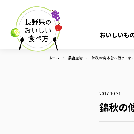
おいしいも
ホーム
農畜産物
錦秋の候 木曽へ行ってま
2017.10.31
錦秋の