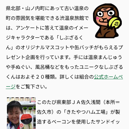
県北部・山ノ内町にあって古い温泉の
町の雰囲気を堪能できる渋温泉旅館で
は、アンケートに答えて温泉のイメー
ジキャラクターである「しぶざるく
ん」のオリジナルマスコットや缶バッチがもらえるプ
レゼント企画を行っています。手には温泉まんじゅう
や手ぬぐい、風呂桶などをもったユニークなしぶざる
くんはおよそ２０種類。詳しくは組合の
公式ホームペ
ージ
をご覧下さい。
このたび県東部ＪＡ佐久浅間（本所＝
佐久市）の「きたやつハム工場」が製
造するベーコンを使用したサンドイッ