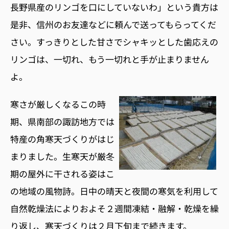
長野県産のリンゴを口にしていないわ」という貴方は
是非、信州のお友達などに頼んで送ってもらってくだ
さい。すっきりとした甘さでシャキッとした歯応えの
リンゴは、一切れ、もう一切れと手が止まりません
よ。
寒さが厳しくなるこの時
期、県南部の諏訪地方では
特産の角寒天づくりがはじ
まりました。生寒天が厳冬
期の屋外に干される姿はこ
の地域の風物詩。日中の晴天と夜間の寒気を利用して
自然乾燥法によりおよそ２週間凍結・融解・乾燥を繰
り返し、寒天づくりは２月下旬まで続きます。