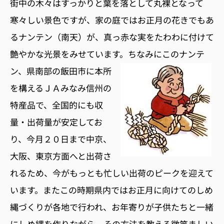
街中の木々はすっかりと葉を落として丸裸となって
寒々しい景色ですが、家の庭ではお正月の花きでもあ
るナンテン（南天）が、真っ赤な実をたわわに付けて
艶やかな光景をみせています。
ちなみにこのナンテ
ン、県南部の飯田市に本所
を構えるＪＡみなみ信州の
特産品で、全国的にも収
量・出荷量が安定してお
り、今月２０日まで中京、
大阪、東京方面へと出荷さ
れるため、今がもっとも忙しい出荷のピークを迎えて
います。またこの時期県内ではお正月に向けてのしめ
縄づくりが各地で行われ、お年寄りが子供たちと一緒
にしめ縄を作りながら、その方法を教える微笑ましい