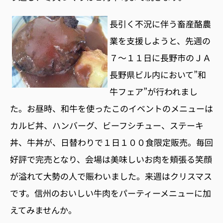
長引く不況に伴う畜産酪農
業を支援しようと、先週の
７〜１１日に長野市のＪＡ
長野県ビル内において”和
牛フェア”が行われまし
た。お昼時、和牛を使ったこのイベントのメニューは
カルビ丼、ハンバーグ、ビーフシチュー、ステーキ
丼、牛丼が、日替わりで１日１００食限定販売。毎回
好評で完売となり、会場は美味しいお肉を頬張る笑顔
が溢れて大勢の人で賑わいました。来週はクリスマス
です。信州のおいしい牛肉をパーティーメニューに加
えてみませんか。